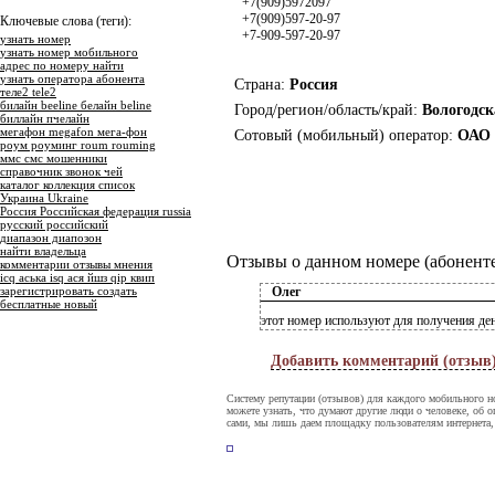
+7(909)5972097
+7(909)597-20-97
Ключевые слова (теги):
+7-909-597-20-97
узнать номер
узнать номер мобильного
адрес по номеру найти
узнать оператора абонента
Страна:
Россия
теле2 tele2
билайн beeline белайн beline
Город/регион/область/край:
Вологодск
биллайн пчелайн
мегафон megafon мега-фон
Сотовый (мобильный) оператор:
ОАО 
роум роуминг roum rouming
ммс смс мошенники
справочник звонок чей
каталог коллекция список
Украина Ukraine
Россия Российская федерация russia
русский российский
диапазон диапозон
найти владельца
Отзывы о данном номере (абоненте
комментарии отзывы мнения
icq аська isq ася йшз qip квип
зарегистрировать создать
Олег
бесплатные новый
этот номер используют для получения де
Добавить комментарий (отзыв
Систему репутации (отзывов) для каждого мобильного н
можете узнать, что думают другие люди о человеке, об о
сами, мы лишь даем площадку пользователям интернета,