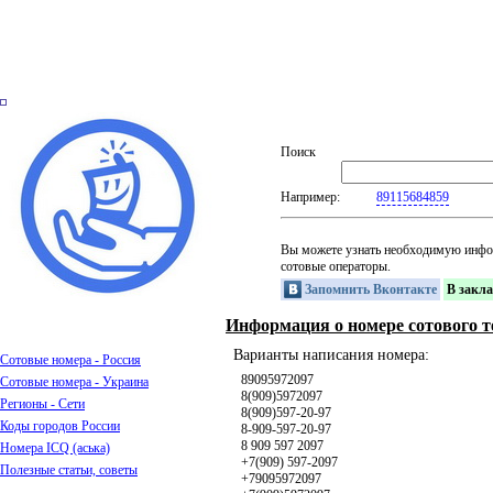
Поиск
Например:
89115684859
Вы можете узнать необходимую инфо
сотовые операторы.
Запомнить Вконтакте
В закл
Информация о номере сотового т
Варианты написания номера:
Сотовые номера - Россия
89095972097
Сотовые номера - Украина
8(909)5972097
Регионы - Сети
8(909)597-20-97
Коды городов России
8-909-597-20-97
8 909 597 2097
Номера ICQ (аська)
+7(909) 597-2097
Полезные статьи, советы
+79095972097