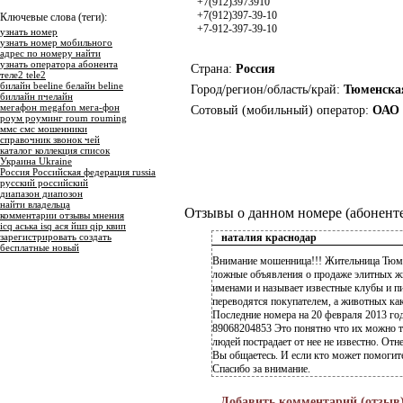
+7(912)3973910
+7(912)397-39-10
Ключевые слова (теги):
+7-912-397-39-10
узнать номер
узнать номер мобильного
адрес по номеру найти
узнать оператора абонента
Страна:
Россия
теле2 tele2
билайн beeline белайн beline
Город/регион/область/край:
Тюменска
биллайн пчелайн
мегафон megafon мега-фон
Сотовый (мобильный) оператор:
ОАО 
роум роуминг roum rouming
ммс смс мошенники
справочник звонок чей
каталог коллекция список
Украина Ukraine
Россия Российская федерация russia
русский российский
диапазон диапозон
найти владельца
Отзывы о данном номере (абоненте
комментарии отзывы мнения
icq аська isq ася йшз qip квип
зарегистрировать создать
наталия краснодар
бесплатные новый
Внимание мошенница!!! Жительница Тюме
ложные объявления о продаже элитных ж
именами и называет известные клубы и пи
переводятся покупателем, а животных как
Последние номера на 20 февраля 2013 го
89068204853 Это понятно что их можно т
людей пострадает от нее не известно. От
Вы общаетесь. И если кто может помогите
Спасибо за внимание.
Добавить комментарий (отзыв