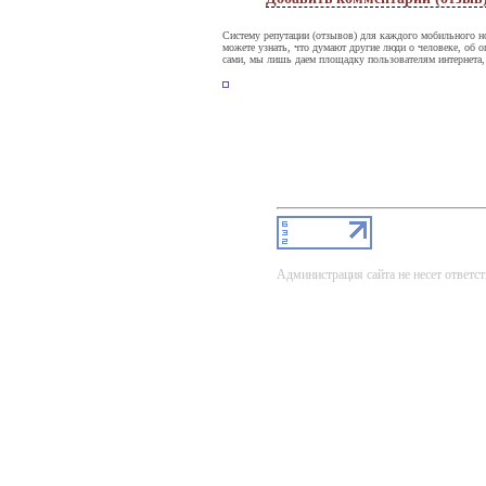
Систему репутации (отзывов) для каждого мобильного н
можете узнать, что думают другие люди о человеке, об о
сами, мы лишь даем площадку пользователям интернета,
Администрация сайта не несет ответст