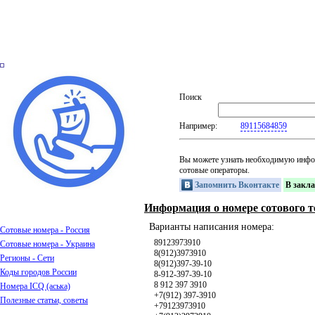
Поиск
Например:
89115684859
Вы можете узнать необходимую инфо
сотовые операторы.
Запомнить Вконтакте
В закл
Информация о номере сотового т
Варианты написания номера:
Сотовые номера - Россия
89123973910
Сотовые номера - Украина
8(912)3973910
Регионы - Сети
8(912)397-39-10
Коды городов России
8-912-397-39-10
8 912 397 3910
Номера ICQ (аська)
+7(912) 397-3910
Полезные статьи, советы
+79123973910