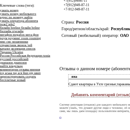
+7(912)9498711
+7(912)949-87-11
Ключевые слова (теги):
+7-912-949-87-11
узнать номер
узнать номер мобильного
адрес по номеру найти
узнать оператора абонента
Страна:
Россия
теле2 tele2
билайн beeline белайн beline
Город/регион/область/край:
Республи
биллайн пчелайн
мегафон megafon мега-фон
Сотовый (мобильный) оператор:
ОАО 
роум роуминг roum rouming
ммс смс мошенники
справочник звонок чей
каталог коллекция список
Украина Ukraine
Россия Российская федерация russia
русский российский
диапазон диапозон
найти владельца
Отзывы о данном номере (абоненте
комментарии отзывы мнения
icq аська isq ася йшз qip квип
зарегистрировать создать
яна
бесплатные новый
Сдают квартиры в Ухте грязные,тараканы
Добавить комментарий (отзыв
Систему репутации (отзывов) для каждого мобильного н
можете узнать, что думают другие люди о человеке, об о
сами, мы лишь даем площадку пользователям интернета,