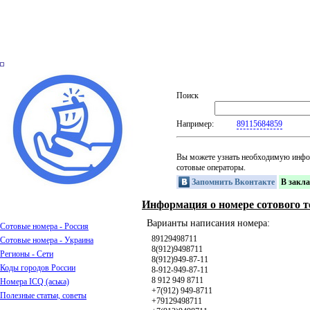
Поиск
Например:
89115684859
Вы можете узнать необходимую инфо
сотовые операторы.
Запомнить Вконтакте
В закл
Информация о номере сотового т
Варианты написания номера:
Сотовые номера - Россия
89129498711
Сотовые номера - Украина
8(912)9498711
Регионы - Сети
8(912)949-87-11
Коды городов России
8-912-949-87-11
8 912 949 8711
Номера ICQ (аська)
+7(912) 949-8711
Полезные статьи, советы
+79129498711