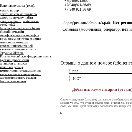
+7(940)9213669
+7(940)921-36-69
Ключевые слова (теги):
+7-940-921-36-69
узнать номер
узнать номер мобильного
адрес по номеру найти
узнать оператора абонента
Город/регион/область/край:
Нет регио
теле2 tele2
билайн beeline белайн beline
Сотовый (мобильный) оператор:
нет 
биллайн пчелайн
мегафон megafon мега-фон
роум роуминг roum rouming
ммс смс мошенники
справочник звонок чей
каталог коллекция список
Украина Ukraine
Россия Российская федерация russia
русский российский
Отзывы о данном номере (абоненте
диапазон диапозон
найти владельца
комментарии отзывы мнения
рро
icq аська isq ася йшз qip квип
зарегистрировать создать
Ф И О?
бесплатные новый
Добавить комментарий (отзыв
Систему репутации (отзывов) для каждого мобильного н
можете узнать, что думают другие люди о человеке, об о
сами, мы лишь даем площадку пользователям интернета,