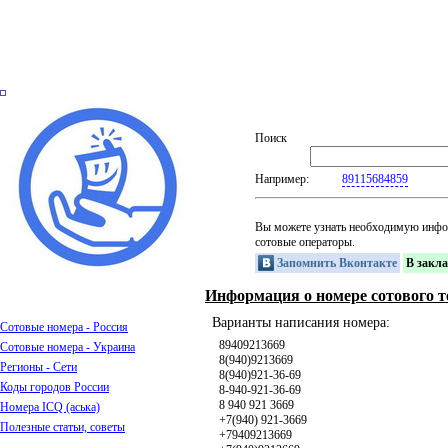
Поиск
Например:
89115684859
Вы можете узнать необходимую инфо
сотовые операторы.
Запомнить Вконтакте
В закл
Информация о номере сотового т
Варианты написания номера:
Сотовые номера - Россия
89409213669
Сотовые номера - Украина
8(940)9213669
Регионы - Сети
8(940)921-36-69
Коды городов России
8-940-921-36-69
8 940 921 3669
Номера ICQ (аська)
+7(940) 921-3669
Полезные статьи, советы
+79409213669