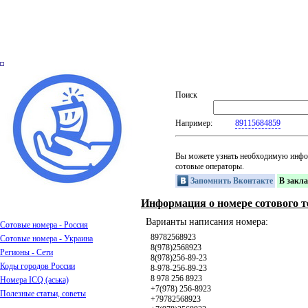
Поиск
Например:
89115684859
Вы можете узнать необходимую инфо
сотовые операторы.
Запомнить Вконтакте
В закл
Информация о номере сотового т
Варианты написания номера:
Сотовые номера - Россия
89782568923
Сотовые номера - Украина
8(978)2568923
Регионы - Сети
8(978)256-89-23
Коды городов России
8-978-256-89-23
8 978 256 8923
Номера ICQ (аська)
+7(978) 256-8923
Полезные статьи, советы
+79782568923