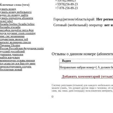
+7(978)2568923
+7(978)256-89-23
Ключевые слова (теги):
+7-978-256-89-23
узнать номер
узнать номер мобильного
адрес по номеру найти
узнать оператора абонента
Город/регион/область/край:
Нет регио
теле2 tele2
билайн beeline белайн beline
Сотовый (мобильный) оператор:
нет 
биллайн пчелайн
мегафон megafon мега-фон
роум роуминг roum rouming
ммс смс мошенники
справочник звонок чей
каталог коллекция список
Украина Ukraine
Россия Российская федерация russia
русский российский
Отзывы о данном номере (абоненте
диапазон диапозон
найти владельца
комментарии отзывы мнения
Вадим
icq аська isq ася йшз qip квип
зарегистрировать создать
Неправильно набран номер=( А должен б
бесплатные новый
Добавить комментарий (отзыв
Систему репутации (отзывов) для каждого мобильного н
можете узнать, что думают другие люди о человеке, об о
сами, мы лишь даем площадку пользователям интернета,